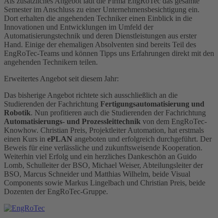
Als zusätzliches Angebot lädt die Firma EngRoTec das gesamte
Semester im Anschluss zu einer Unternehmensbesichtigung ein.
Dort erhalten die angehenden Techniker einen Einblick in die
Innovationen und Entwicklungen im Umfeld der
Automatisierungstechnik und deren Dienstleistungen aus erster
Hand. Einige der ehemaligen Absolventen sind bereits Teil des
EngRoTec-Teams und können Tipps uns Erfahrungen direkt mit den
angehenden Technikern teilen.
Erweitertes Angebot seit diesem Jahr:
Das bisherige Angebot richtete sich ausschließlich an die
Studierenden der Fachrichtung
Fertigungsautomatisierung und
Robotik
. Nun profitieren auch die Studierenden der Fachrichtung
Automatisierungs- und Prozessleittechnik
von dem EngRoTec-
Knowhow. Christian Preis, Projektleiter Automation, hat erstmals
einen Kurs in
ePLAN
angeboten und erfolgreich durchgeführt. Der
Beweis für eine verlässliche und zukunftsweisende Kooperation.
Weiterhin viel Erfolg und ein herzliches Dankeschön an Guido
Lomb, Schulleiter der BSO, Michael Weiser, Abteilungsleiter der
BSO, Marcus Schneider und Matthias Wilhelm, beide Visual
Components sowie Markus Lingelbach und Christian Preis, beide
Dozenten der EngRoTec-Gruppe.