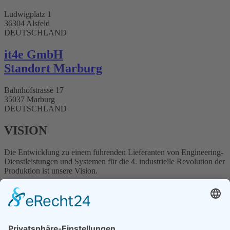
Ludwigplatz 1
36304 Alsfeld
DEUTSCHLAND
it4e GmbH
Standort Marburg
Bahnhofstrasse 17
35037 Marburg
DEUTSCHLAND
VISION
Die Entwicklung zu einem führenden Lieferanten von Engineering-
Dienstleistungen und Systemen für die
4. industrielle Revolution der
Produktion ist unsere Vision.
ÜBER UNS
„Als Dienstleister und Engineering-Partner der Automobil-,
Maschinenbau- und Verpackungsindustrie ist es unser Ziel, die