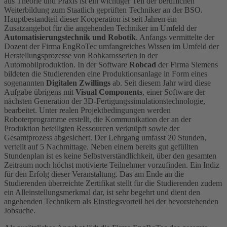
aus Theorie und Praxis ist ein wichtiger Teil der beruflichen
Weiterbildung zum Staatlich geprüften Techniker an der BSO.
Hauptbestandteil dieser Kooperation ist seit Jahren ein
Zusatzangebot für die angehenden Techniker im Umfeld der
Automatisierungstechnik und Robotik
. Anfangs vermittelte der
Dozent der Firma EngRoTec umfangreiches Wissen im Umfeld der
Herstellungsprozesse von Rohkarosserien in der
Automobilproduktion. In der Software
Robcad
der Firma Siemens
bildeten die Studierenden eine Produktionsanlage in Form eines
sogenannten
Digitalen Zwillings
ab. Seit diesem Jahr wird diese
Aufgabe übrigens mit
Visual Components
, einer Software der
nächsten Generation der 3D-Fertigungssimulationstechnologie,
bearbeitet. Unter realen Projektbedingungen werden
Roboterprogramme erstellt, die Kommunikation der an der
Produktion beteiligten Ressourcen verknüpft sowie der
Gesamtprozess abgesichert. Der Lehrgang umfasst 20 Stunden,
verteilt auf 5 Nachmittage. Neben einem bereits gut gefüllten
Stundenplan ist es keine Selbstverständlichkeit, über den gesamten
Zeitraum noch höchst motivierte Teilnehmer vorzufinden. Ein Indiz
für den Erfolg dieser Veranstaltung. Das am Ende an die
Studierenden überreichte Zertifikat stellt für die Studierenden zudem
ein Alleinstellungsmerkmal dar, ist sehr begehrt und dient den
angehenden Technikern als Einstiegsvorteil bei der bevorstehenden
Jobsuche.