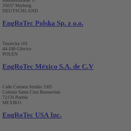
Bahnhofstrasse 17
35037 Marburg
DEUTSCHLAND
EngRoTec Polska Sp. z o.o.
Toszecka 101
44-100 Gliwice
POLEN
EngRoTec México S.A. de C.V
Calle Carmen Serdán 3305
Colonia Santa Cruz Buenavista
72150 Puebla
MEXIKO
EngRoTec USA Inc.