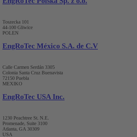
EngRoTec Polska Sp. z o.o.
Toszecka 101
44-100 Gliwice
POLEN
EngRoTec México S.A. de C.V
Calle Carmen Serdán 3305
Colonia Santa Cruz Buenavista
72150 Puebla
MEXIKO
EngRoTec USA Inc.
1230 Peachtree St. N.E.
Promenade, Suite 3100
Atlanta, GA 30309
USA