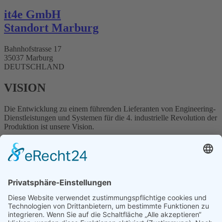
it4e GmbH
Standort Marburg
Bahnhofstrasse 17
35037 Marburg
DEUTSCHLAND
VISION
Die Entwicklung zu einem führenden Lieferanten von Engineering-
Dienstleistungen und Systemen für die
4. industrielle Revolution der
Produktion ist unsere Vision.
ÜBER UNS
„Als Dienstleister und Engineering-Partner der Automobil-,
Maschinenbau- und Verpackungsindustrie ist es unser Ziel, die
Weiterentwicklung von flexiblen und intelligenten
Produktionsanlagen erfolgreich voranzutreiben.“
Die EngRoTec Group bietet Dienstleistungen in den Bereichen
Engineering, Robotik, Projektmanagement, Softwareentwicklung