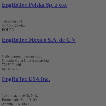
EngRoTec Polska Sp. z o.o.
Toszecka 101
44-100 Gliwice
POLEN
EngRoTec México S.A. de C.V
Calle Carmen Serdán 3305
Colonia Santa Cruz Buenavista
72150 Puebla
MEXIKO
EngRoTec USA Inc.
1230 Peachtree St. N.E.
Promenade, Suite 3100
Atlanta, GA 30309