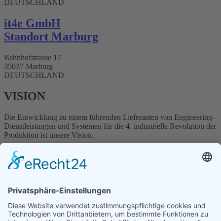
DEUTSCHLAND
it4e GmbH
Standort Marburg
Bahnhofstrasse 17
35037 Marburg
DEUTSCHLAND
VISION
Die Entwicklung zu einem führenden Lieferanten von Engineering-
Dienstleistungen und Systemen für die
4. industrielle Revolution der
Produktion ist unsere Vision.
ÜBER UNS
„Als Dienstleister und Engineering-Partner der Automobil-,
Maschinenbau- und Verpackungsindustrie ist es unser Ziel, die
Weiterentwicklung von flexiblen und intelligenten
Produktionsanlagen erfolgreich voranzutreiben.“
Die EngRoTec Group bietet Dienstleistungen in den Bereichen