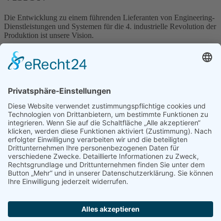
Die Entwicklung zu einem führenden Lieferanten von Engineering-
Dienstleistungen und Systemen für die
4. industrielle Revolution der
Produktion ist unsere Vision.
ÜBER UNS
„Als Dienstleister und Engineering-Partner der Automobil-,
Maschinenbau- und Verpackungsindustrie ist es unser Ziel, die
Weiterentwicklung von flexiblen und intelligenten
Produktionsanlagen erfolgreich voranzutreiben.“
Die EngRoTec Group bietet Dienstleistungen in den Bereichen
Engineering, Robotik, Projektmanagement, Softwareentwicklung
und IT-Services aus einer Hand. Weitere Dienstleistungen in den
Bereichen Buchhaltung, Datenschutz und Informationssicherheit
sowie Digitalisierungsberatung runden unser Portfolio ab.
Geschäftsführung Mathias und Thomas Heil