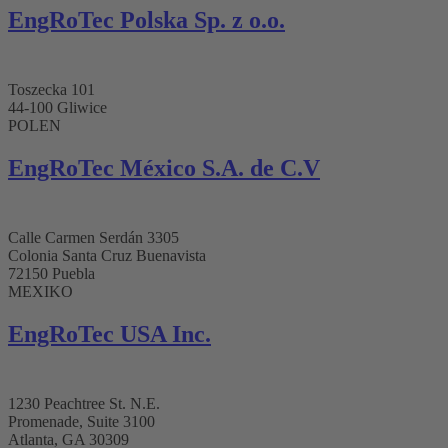
EngRoTec Polska Sp. z o.o.
Toszecka 101
44-100 Gliwice
POLEN
EngRoTec México S.A. de C.V
Calle Carmen Serdán 3305
Colonia Santa Cruz Buenavista
72150 Puebla
MEXIKO
EngRoTec USA Inc.
1230 Peachtree St. N.E.
Promenade, Suite 3100
Atlanta, GA 30309