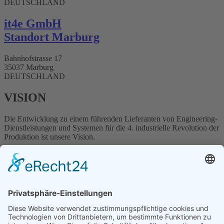
DEUTSCHLAND
it4e GmbH
Standort Marburg
Bahnhofstrasse 17
35037 Marburg
DEUTSCHLAND
VISION
Die Entwicklung zu einem führenden Lieferanten von Engineering-
Dienstleistungen und Systemen für die
4. industrielle Revolution der
Produktion ist unsere Vision.
ÜBER UNS
„Als Dienstleister und Engineering-Partner der Automobil-,
Maschinenbau- und Verpackungsindustrie ist es unser Ziel, die
Weiterentwicklung von flexiblen und intelligenten
Produktionsanlagen erfolgreich voranzutreiben.“
Die EngRoTec Group bietet Dienstleistungen in den Bereichen